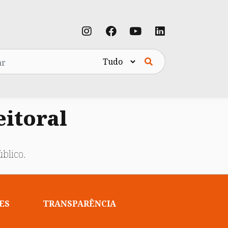
eitoral
blico.
ES
TRANSPARÊNCIA