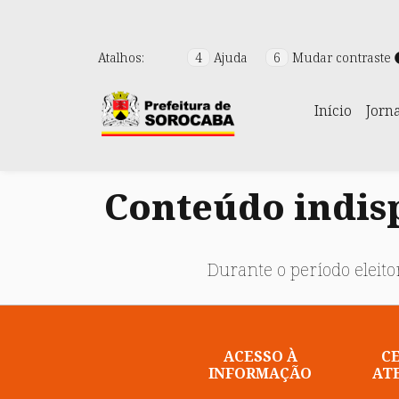
Atalhos:
4
Ajuda
6
Mudar contraste
Início
Jorn
Conteúdo indisp
Durante o período eleitor
ACESSO À
C
INFORMAÇÃO
AT