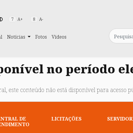
7
A+
8
A-
Pesquisa
al
Notícias
Fotos
Vídeos
onível no período el
al, este conteúdo não está disponível para acesso pú
ENTRAL DE
LICITAÇÕES
SERVIDOR
ENDIMENTO