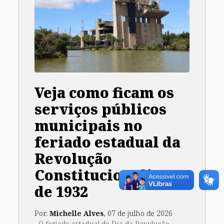
Veja como ficam os
serviços públicos
municipais no
feriado estadual da
Revolução
Constitucionalista
de 1932
Por:
Michelle Alves
, 07 de julho de 2026
O feriado estadual do Dia da Revolução