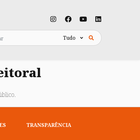
eitoral
blico.
ES
TRANSPARÊNCIA