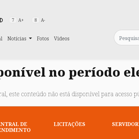
7
A+
8
A-
Pesquisa
al
Notícias
Fotos
Vídeos
onível no período el
al, este conteúdo não está disponível para acesso pú
ENTRAL DE
LICITAÇÕES
SERVIDOR
ENDIMENTO