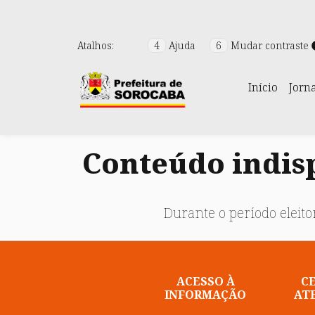
Atalhos:
4
Ajuda
6
Mudar contraste
Início
Jorn
Conteúdo indisp
Durante o período eleitor
ACESSO À
C
INFORMAÇÃO
AT