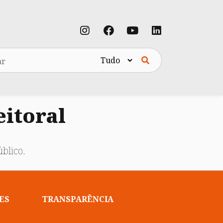
eitoral
blico.
ES
TRANSPARÊNCIA