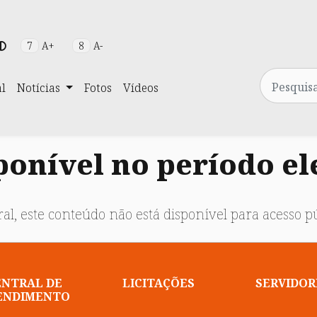
7
A+
8
A-
Pesquisa
al
Notícias
Fotos
Vídeos
onível no período el
al, este conteúdo não está disponível para acesso pú
ENTRAL DE
LICITAÇÕES
SERVIDOR
ENDIMENTO