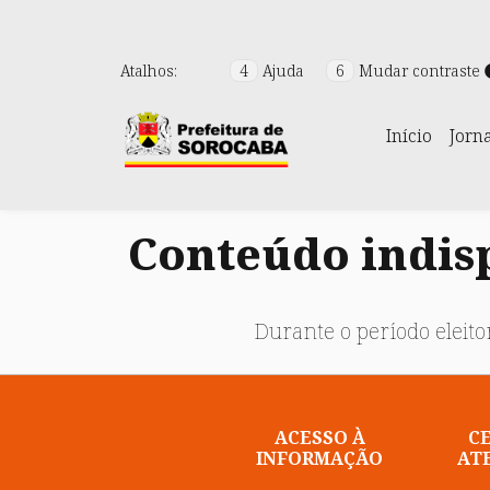
Atalhos:
4
Ajuda
6
Mudar contraste
Início
Jorn
Conteúdo indisp
Durante o período eleitor
ACESSO À
C
INFORMAÇÃO
AT