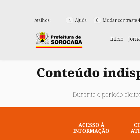
Atalhos:
4
Ajuda
6
Mudar contraste
Início
Jorn
Conteúdo indisp
Durante o período eleitor
ACESSO À
C
INFORMAÇÃO
AT