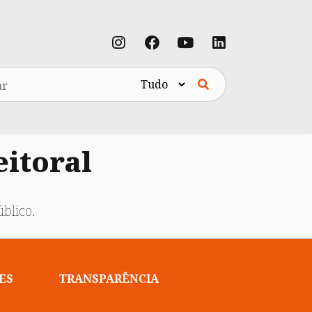
eitoral
blico.
ES
TRANSPARÊNCIA