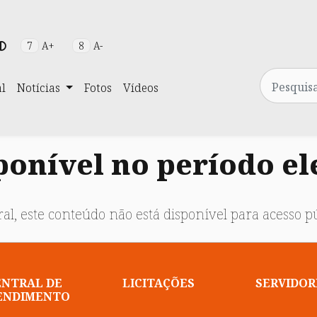
7
A+
8
A-
Pesquisa
al
Notícias
Fotos
Vídeos
onível no período el
al, este conteúdo não está disponível para acesso pú
ENTRAL DE
LICITAÇÕES
SERVIDOR
ENDIMENTO