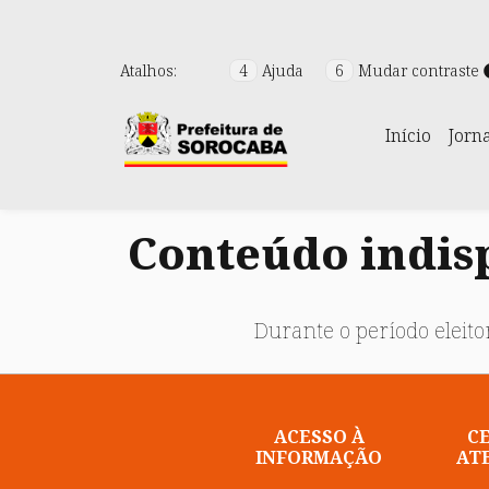
Atalhos:
4
Ajuda
6
Mudar contraste
Início
Jorn
Conteúdo indisp
Durante o período eleitor
ACESSO À
C
INFORMAÇÃO
AT