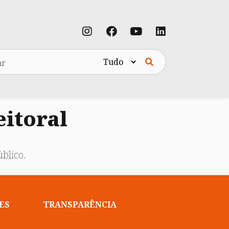
eitoral
blico.
ES
TRANSPARÊNCIA