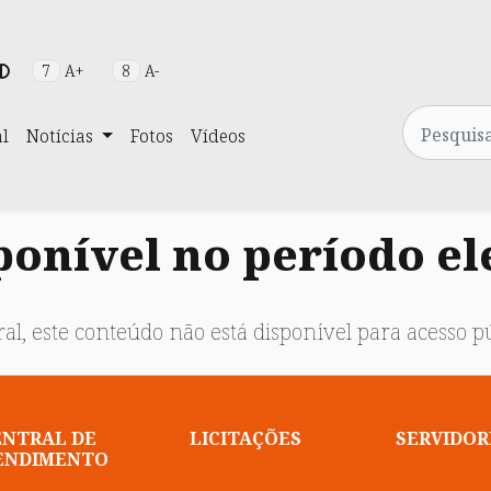
7
A+
8
A-
Pesquisa
al
Notícias
Fotos
Vídeos
onível no período el
al, este conteúdo não está disponível para acesso pú
ENTRAL DE
LICITAÇÕES
SERVIDOR
ENDIMENTO