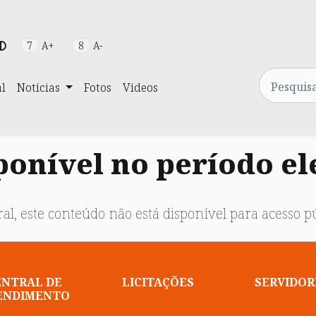
7
A+
8
A-
Pesquisa
al
Notícias
Fotos
Vídeos
onível no período el
al, este conteúdo não está disponível para acesso pú
ENTRAL DE
LICITAÇÕES
SERVIDOR
ENDIMENTO