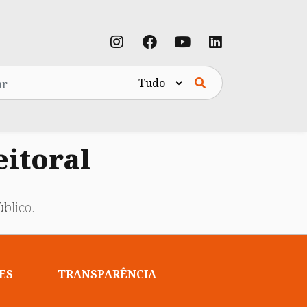
eitoral
blico.
ES
TRANSPARÊNCIA