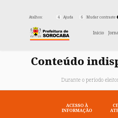
Atalhos:
4
Ajuda
6
Mudar contraste
Início
Jorn
Conteúdo indisp
Durante o período eleitor
ACESSO À
C
INFORMAÇÃO
AT