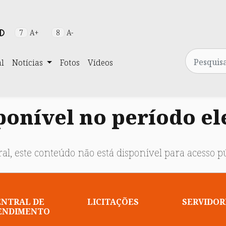
7
A+
8
A-
Pesquisa
al
Notícias
Fotos
Vídeos
onível no período el
al, este conteúdo não está disponível para acesso pú
ENTRAL DE
LICITAÇÕES
SERVIDOR
ENDIMENTO