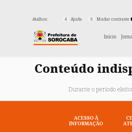
Atalhos:
4
Ajuda
6
Mudar contraste
Início
Jorn
Conteúdo indisp
Durante o período eleitor
ACESSO À
C
INFORMAÇÃO
AT