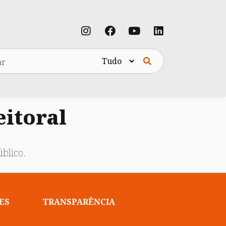
eitoral
blico.
ES
TRANSPARÊNCIA