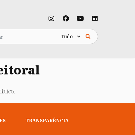
eitoral
blico.
ES
TRANSPARÊNCIA