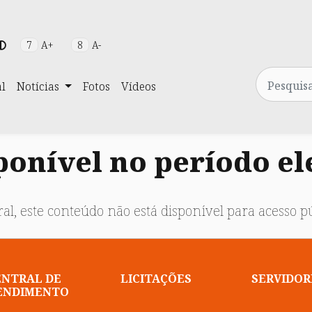
7
A+
8
A-
Pesquisa
al
Notícias
Fotos
Vídeos
onível no período el
al, este conteúdo não está disponível para acesso pú
ENTRAL DE
LICITAÇÕES
SERVIDOR
ENDIMENTO