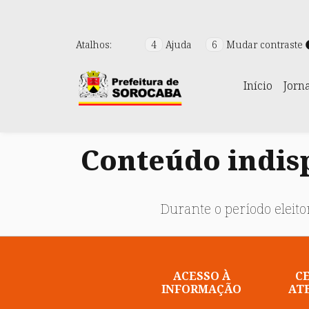
Atalhos:
4
Ajuda
6
Mudar contraste
Início
Jorn
Conteúdo indisp
Durante o período eleitor
ACESSO À
C
INFORMAÇÃO
AT