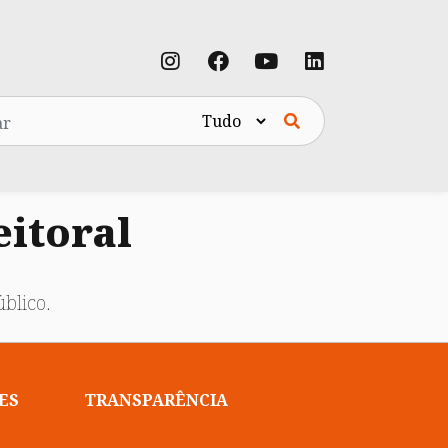
eitoral
blico.
ES
TRANSPARÊNCIA