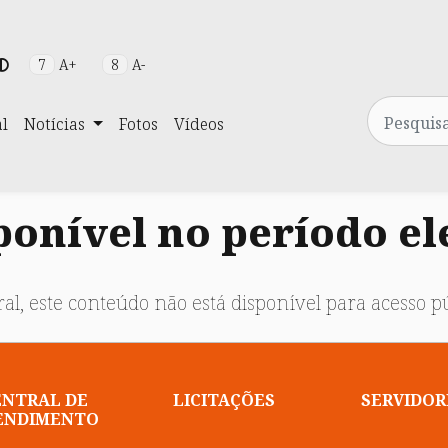
7
A+
8
A-
Pesquisa
al
Notícias
Fotos
Vídeos
onível no período el
al, este conteúdo não está disponível para acesso pú
ENTRAL DE
LICITAÇÕES
SERVIDOR
ENDIMENTO