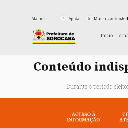
Atalhos:
4
Ajuda
6
Mudar contraste
Início
Jorn
Conteúdo indisp
Durante o período eleitor
ACESSO À
C
INFORMAÇÃO
AT