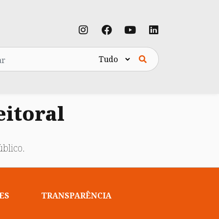
eitoral
blico.
ES
TRANSPARÊNCIA