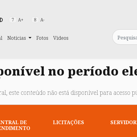
7
A+
8
A-
Pesquisa
al
Notícias
Fotos
Vídeos
onível no período el
al, este conteúdo não está disponível para acesso pú
ENTRAL DE
LICITAÇÕES
SERVIDOR
ENDIMENTO