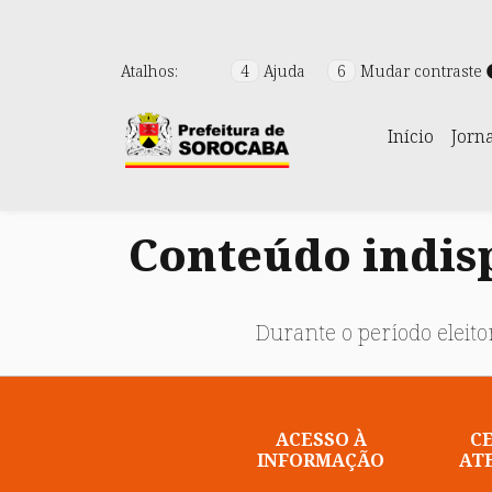
Atalhos:
4
Ajuda
6
Mudar contraste
Início
Jorn
Conteúdo indisp
Durante o período eleitor
ACESSO À
C
INFORMAÇÃO
AT