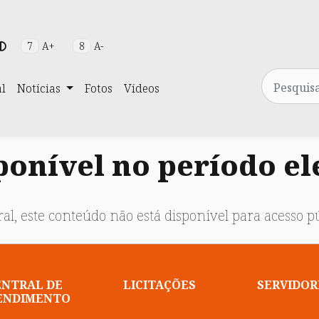
7
A+
8
A-
Pesquisa
al
Notícias
Fotos
Vídeos
onível no período el
al, este conteúdo não está disponível para acesso pú
ENTRAL DE
LICITAÇÕES
SERVIDOR
ENDIMENTO