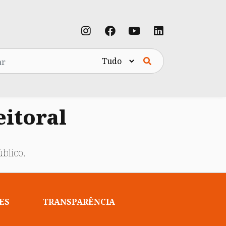
eitoral
blico.
ES
TRANSPARÊNCIA