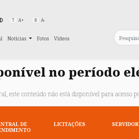
7
A+
8
A-
Pesquisa
al
Notícias
Fotos
Vídeos
onível no período el
al, este conteúdo não está disponível para acesso pú
ENTRAL DE
LICITAÇÕES
SERVIDOR
ENDIMENTO