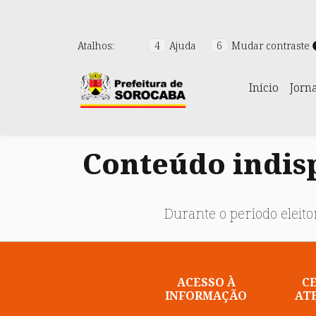
Atalhos:
4
Ajuda
6
Mudar contraste
Início
Jorn
Conteúdo indisp
Durante o período eleitor
ACESSO À
C
INFORMAÇÃO
AT