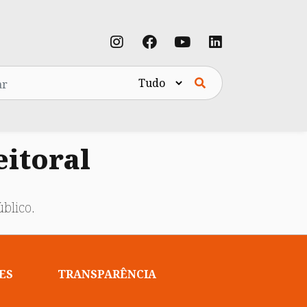
eitoral
blico.
ES
TRANSPARÊNCIA