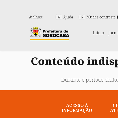
Atalhos:
4
Ajuda
6
Mudar contraste
Início
Jorn
Conteúdo indisp
Durante o período eleitor
ACESSO À
C
INFORMAÇÃO
AT