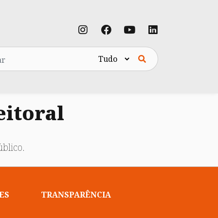
eitoral
blico.
ES
TRANSPARÊNCIA