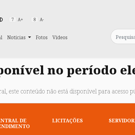
7
A+
8
A-
Pesquisa
al
Notícias
Fotos
Vídeos
onível no período el
al, este conteúdo não está disponível para acesso pú
ENTRAL DE
LICITAÇÕES
SERVIDOR
ENDIMENTO