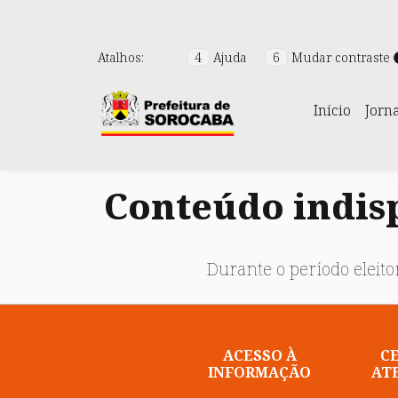
Atalhos:
4
Ajuda
6
Mudar contraste
Início
Jorn
Conteúdo indisp
Durante o período eleitor
ACESSO À
C
INFORMAÇÃO
AT