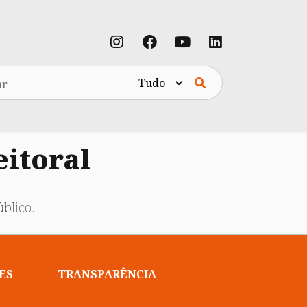
eitoral
blico.
ES
TRANSPARÊNCIA