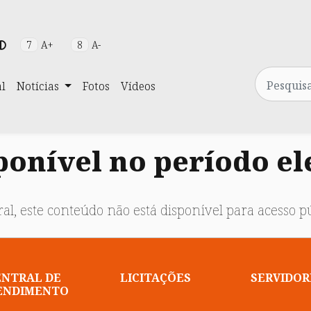
7
A+
8
A-
Pesquisa
al
Notícias
Fotos
Vídeos
onível no período el
al, este conteúdo não está disponível para acesso pú
ENTRAL DE
LICITAÇÕES
SERVIDOR
ENDIMENTO