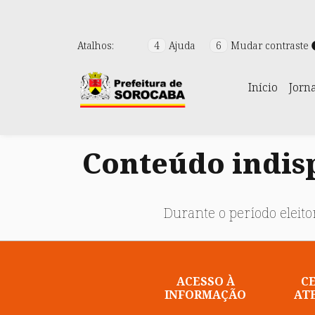
Atalhos:
4
Ajuda
6
Mudar contraste
Início
Jorn
Conteúdo indisp
Durante o período eleitor
ACESSO À
C
INFORMAÇÃO
AT