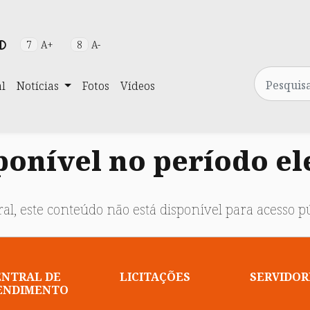
7
A+
8
A-
Pesquisa
al
Notícias
Fotos
Vídeos
onível no período el
al, este conteúdo não está disponível para acesso pú
ENTRAL DE
LICITAÇÕES
SERVIDOR
ENDIMENTO