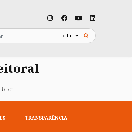
eitoral
blico.
ES
TRANSPARÊNCIA