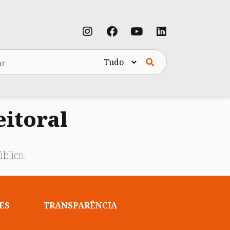
eitoral
blico.
ES
TRANSPARÊNCIA