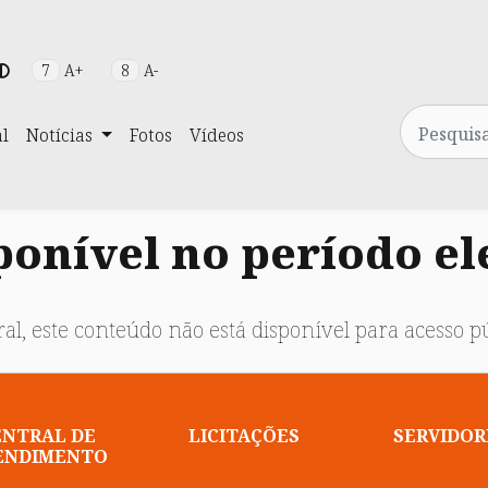
7
A+
8
A-
Pesquisa
al
Notícias
Fotos
Vídeos
onível no período el
al, este conteúdo não está disponível para acesso pú
ENTRAL DE
LICITAÇÕES
SERVIDOR
ENDIMENTO