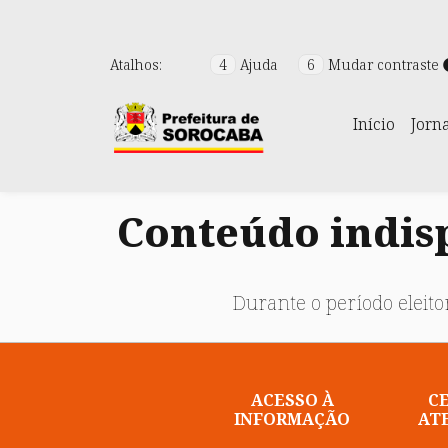
Atalhos:
4
Ajuda
6
Mudar contraste
Início
Jorn
Conteúdo indisp
Durante o período eleitor
ACESSO À
C
INFORMAÇÃO
AT