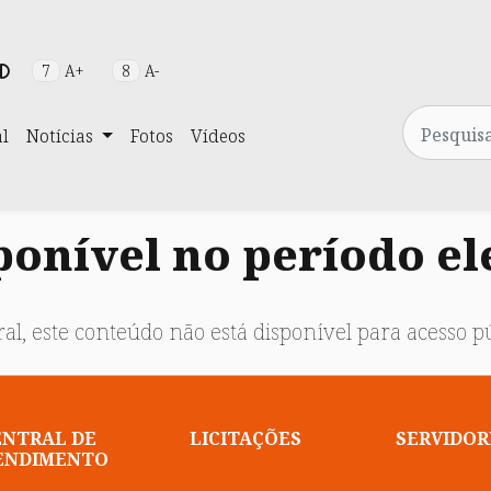
7
A+
8
A-
Pesquisa
al
Notícias
Fotos
Vídeos
onível no período el
al, este conteúdo não está disponível para acesso pú
ENTRAL DE
LICITAÇÕES
SERVIDOR
ENDIMENTO