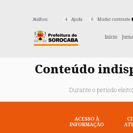
Atalhos:
4
Ajuda
6
Mudar contraste
Início
Jorn
Conteúdo indisp
Durante o período eleitor
ACESSO À
C
INFORMAÇÃO
AT