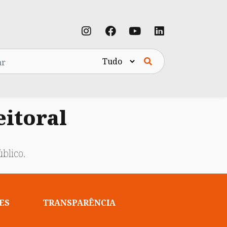
eitoral
blico.
ES
TRANSPARÊNCIA