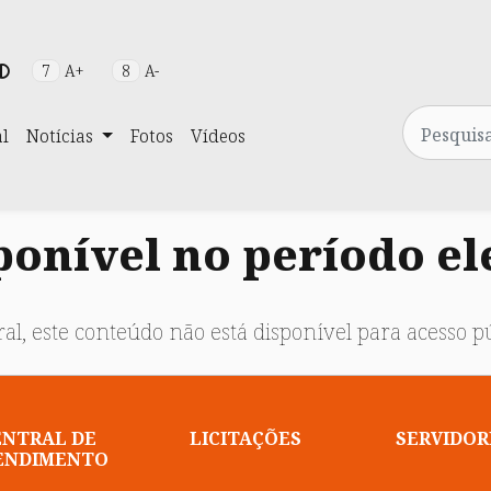
7
A+
8
A-
Pesquisa
al
Notícias
Fotos
Vídeos
onível no período el
al, este conteúdo não está disponível para acesso pú
ENTRAL DE
LICITAÇÕES
SERVIDOR
ENDIMENTO