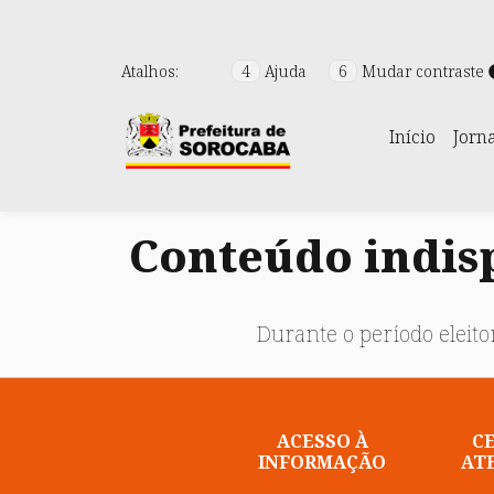
Atalhos:
4
Ajuda
6
Mudar contraste
Início
Jorn
Conteúdo indisp
Durante o período eleitor
ACESSO À
C
INFORMAÇÃO
AT