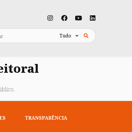
eitoral
blico.
ES
TRANSPARÊNCIA