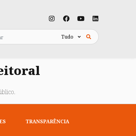
eitoral
blico.
ES
TRANSPARÊNCIA