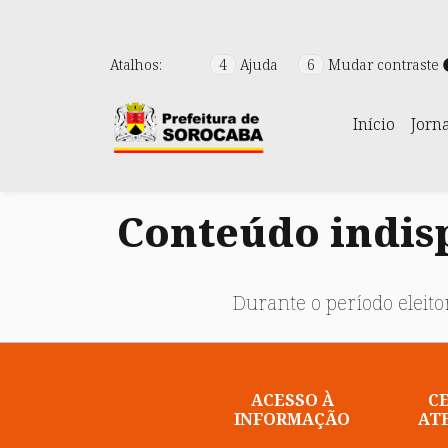
Atalhos:
4
Ajuda
6
Mudar contraste
Início
Jorn
Conteúdo indisp
Durante o período eleitor
ACESSO À
C
INFORMAÇÃO
AT