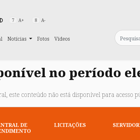
7
A+
8
A-
Pesquisa
al
Notícias
Fotos
Vídeos
onível no período el
al, este conteúdo não está disponível para acesso pú
ENTRAL DE
LICITAÇÕES
SERVIDOR
ENDIMENTO