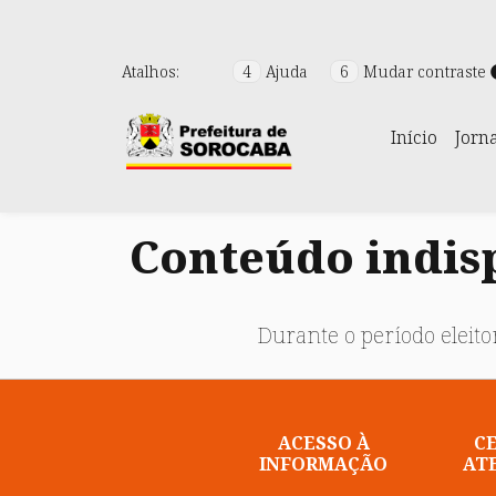
Atalhos:
4
Ajuda
6
Mudar contraste
Início
Jorn
Conteúdo indisp
Durante o período eleitor
ACESSO À
C
INFORMAÇÃO
AT