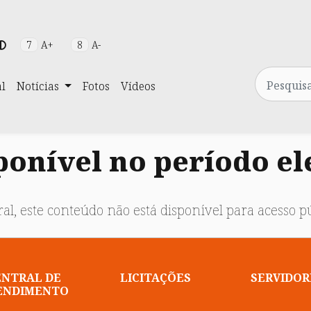
7
A+
8
A-
Pesquisa
al
Notícias
Fotos
Vídeos
onível no período el
al, este conteúdo não está disponível para acesso pú
ENTRAL DE
LICITAÇÕES
SERVIDOR
ENDIMENTO