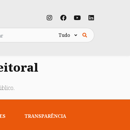
eitoral
blico.
ES
TRANSPARÊNCIA